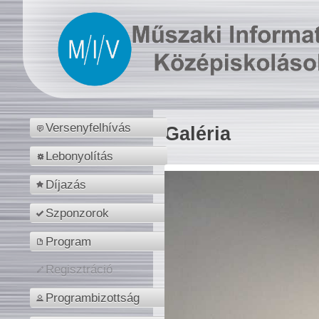
Versenyfelhívás
Galéria
Lebonyolítás
Díjazás
Szponzorok
Program
Regisztráció
Programbizottság