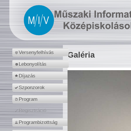
Versenyfelhívás
Galéria
Lebonyolítás
Díjazás
Szponzorok
Program
Regisztráció
Programbizottság