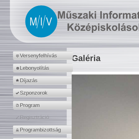
Versenyfelhívás
Galéria
Lebonyolítás
Díjazás
Szponzorok
Program
Regisztráció
Programbizottság