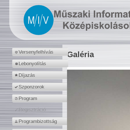
Versenyfelhívás
Galéria
Lebonyolítás
Díjazás
Szponzorok
Program
Regisztráció
Programbizottság