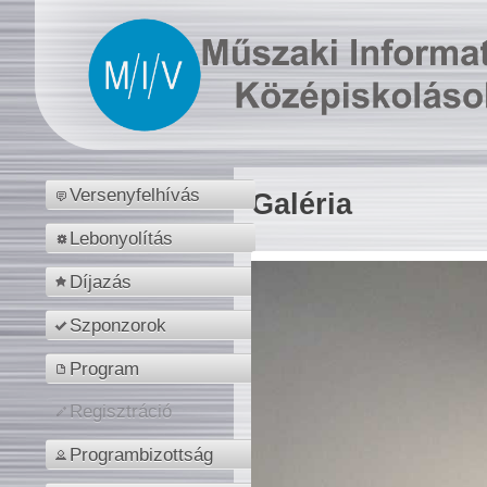
Versenyfelhívás
Galéria
Lebonyolítás
Díjazás
Szponzorok
Program
Regisztráció
Programbizottság