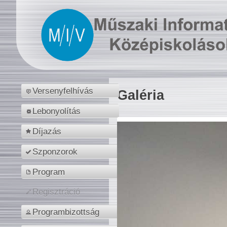
Versenyfelhívás
Galéria
Lebonyolítás
Díjazás
Szponzorok
Program
Regisztráció
Programbizottság