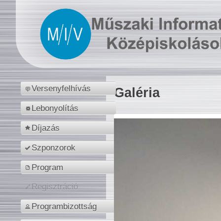
Versenyfelhívás
Galéria
Lebonyolítás
Díjazás
Szponzorok
Program
Regisztráció
Programbizottság