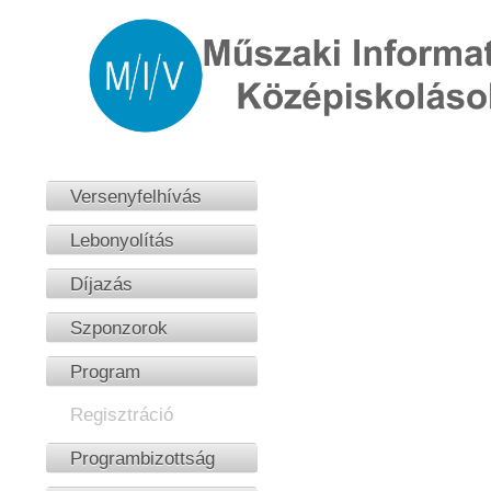
Versenyfelhívás
Galéria
Lebonyolítás
Díjazás
Szponzorok
Program
Regisztráció
Programbizottság