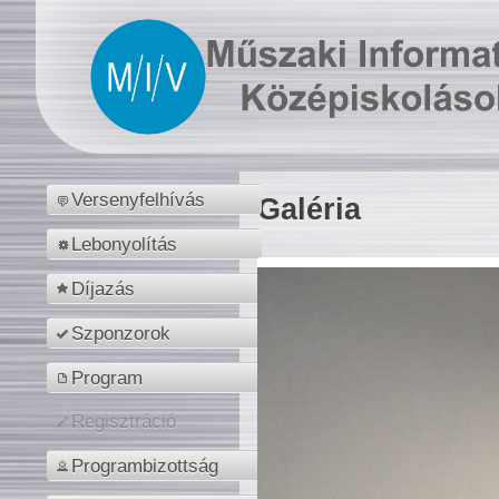
Versenyfelhívás
Galéria
Lebonyolítás
Díjazás
Szponzorok
Program
Regisztráció
Programbizottság