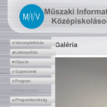
Versenyfelhívás
Galéria
Lebonyolítás
Díjazás
Szponzorok
Program
Regisztráció
Programbizottság