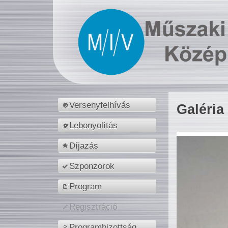
Versenyfelhívás
Galéria
Lebonyolítás
Díjazás
Szponzorok
Program
Regisztráció
Programbizottság