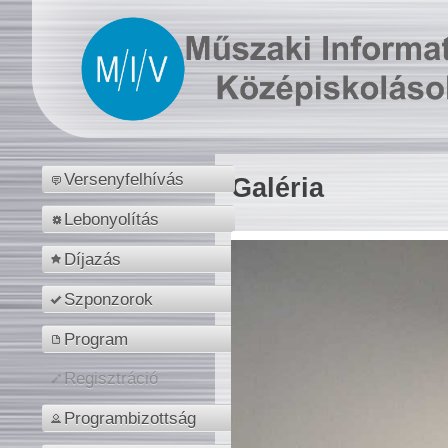
Versenyfelhívás
Galéria
Lebonyolítás
Díjazás
Szponzorok
Program
Regisztráció
Programbizottság