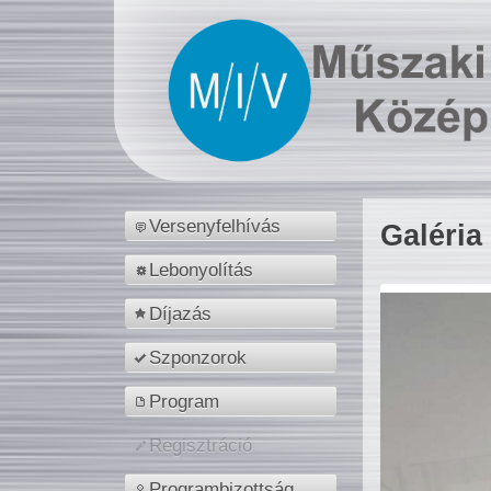
Versenyfelhívás
Galéria
Lebonyolítás
Díjazás
Szponzorok
Program
Regisztráció
Programbizottság