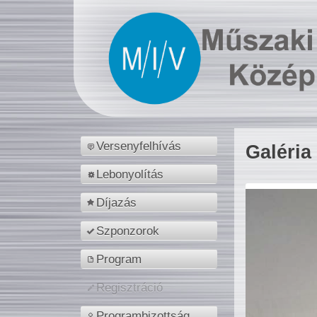
Versenyfelhívás
Galéria
Lebonyolítás
Díjazás
Szponzorok
Program
Regisztráció
Programbizottság