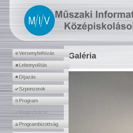
Versenyfelhívás
Galéria
Lebonyolítás
Díjazás
Szponzorok
Program
Regisztráció
Programbizottság