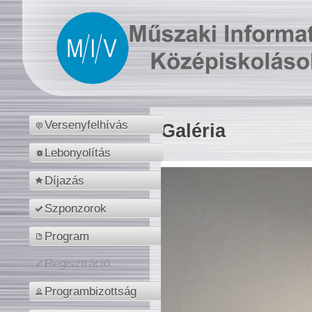
Versenyfelhívás
Galéria
Lebonyolítás
Díjazás
Szponzorok
Program
Regisztráció
Programbizottság