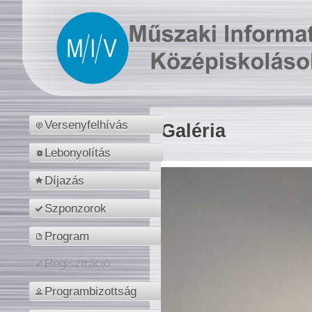
Versenyfelhívás
Galéria
Lebonyolítás
Díjazás
Szponzorok
Program
Regisztráció
Programbizottság