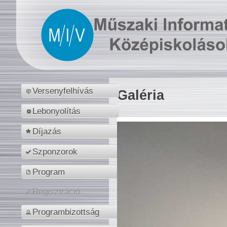
Versenyfelhívás
Galéria
Lebonyolítás
Díjazás
Szponzorok
Program
Regisztráció
Programbizottság