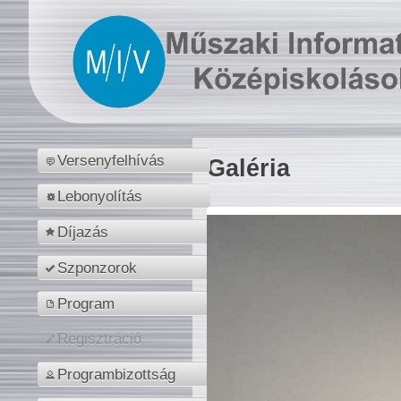
Versenyfelhívás
Galéria
Lebonyolítás
Díjazás
Szponzorok
Program
Regisztráció
Programbizottság