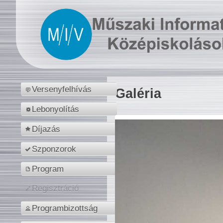
Versenyfelhívás
Galéria
Lebonyolítás
Díjazás
Szponzorok
Program
Regisztráció
Programbizottság