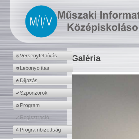
Versenyfelhívás
Galéria
Lebonyolítás
Díjazás
Szponzorok
Program
Regisztráció
Programbizottság