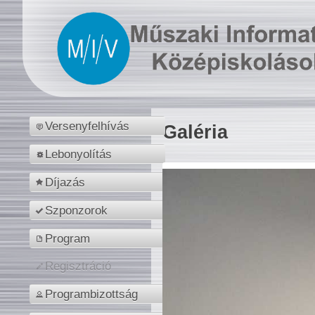
Versenyfelhívás
Galéria
Lebonyolítás
Díjazás
Szponzorok
Program
Regisztráció
Programbizottság