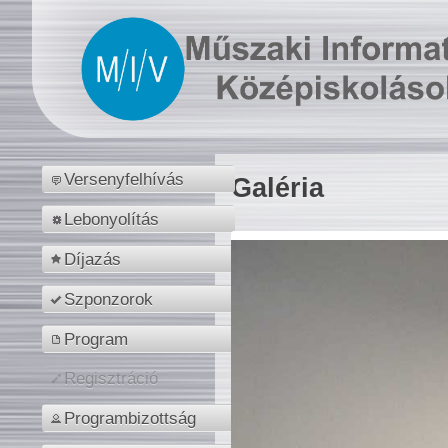
Versenyfelhívás
Galéria
Lebonyolítás
Díjazás
Szponzorok
Program
Regisztráció
Programbizottság