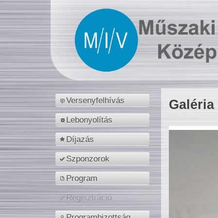
Versenyfelhívás
Galéria
Lebonyolítás
Díjazás
Szponzorok
Program
Regisztráció
Programbizottság