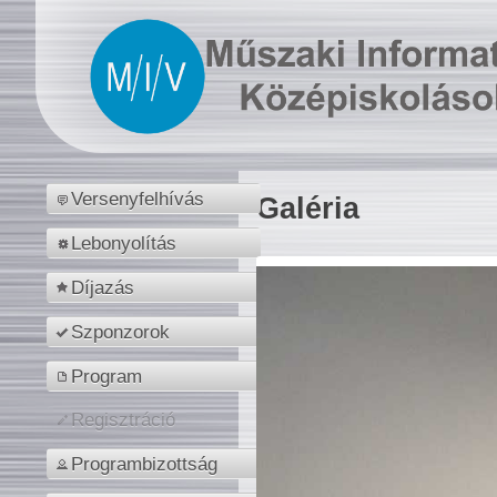
Versenyfelhívás
Galéria
Lebonyolítás
Díjazás
Szponzorok
Program
Regisztráció
Programbizottság