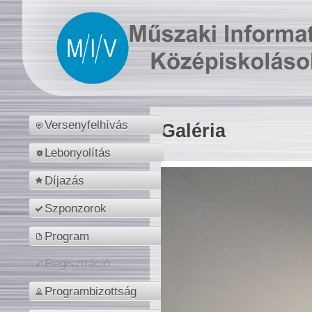
Versenyfelhívás
Galéria
Lebonyolítás
Díjazás
Szponzorok
Program
Regisztráció
Programbizottság