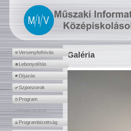
Versenyfelhívás
Galéria
Lebonyolítás
Díjazás
Szponzorok
Program
Regisztráció
Programbizottság