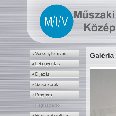
Versenyfelhívás
Galéria
Lebonyolítás
Díjazás
Szponzorok
Program
Regisztráció
Programbizottság