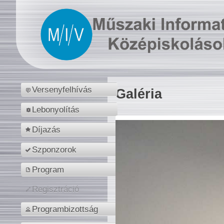
Versenyfelhívás
Galéria
Lebonyolítás
Díjazás
Szponzorok
Program
Regisztráció
Programbizottság