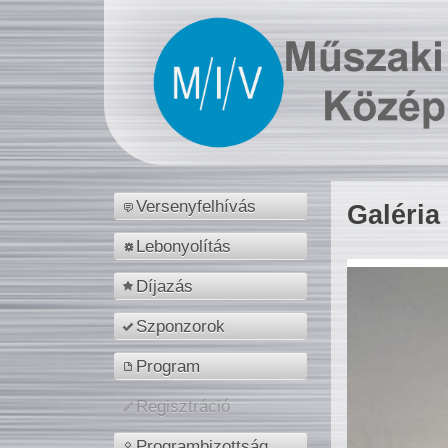
Versenyfelhívás
Galéria
Lebonyolítás
Díjazás
Szponzorok
Program
Regisztráció
Programbizottság