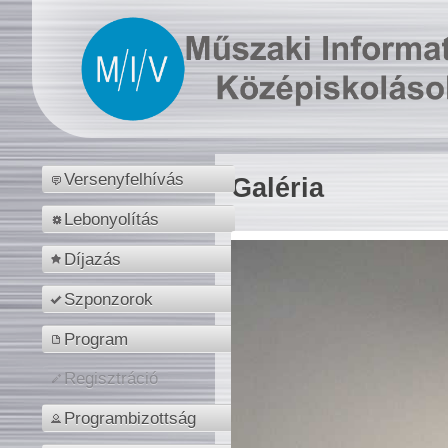
Versenyfelhívás
Galéria
Lebonyolítás
Díjazás
Szponzorok
Program
Regisztráció
Programbizottság