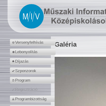
Versenyfelhívás
Galéria
Lebonyolítás
Díjazás
Szponzorok
Program
Regisztráció
Programbizottság