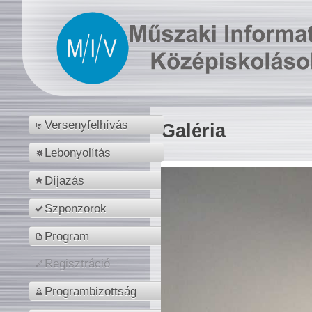
Versenyfelhívás
Galéria
Lebonyolítás
Díjazás
Szponzorok
Program
Regisztráció
Programbizottság