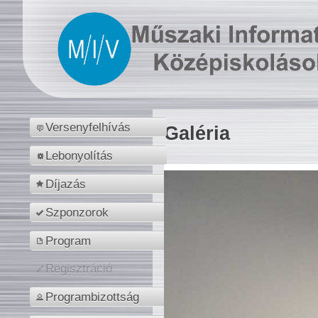
Versenyfelhívás
Galéria
Lebonyolítás
Díjazás
Szponzorok
Program
Regisztráció
Programbizottság