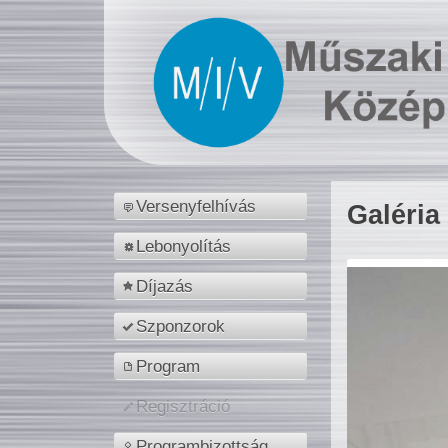
Versenyfelhívás
Galéria
Lebonyolítás
Díjazás
Szponzorok
Program
Regisztráció
Programbizottság