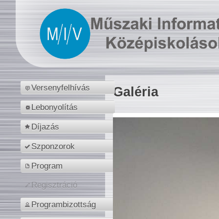
Versenyfelhívás
Galéria
Lebonyolítás
Díjazás
Szponzorok
Program
Regisztráció
Programbizottság