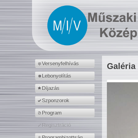
Versenyfelhívás
Galéria
Lebonyolítás
Díjazás
Szponzorok
Program
Regisztráció
Programbizottság