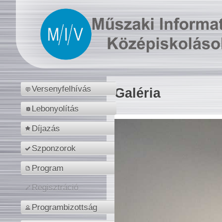
Versenyfelhívás
Galéria
Lebonyolítás
Díjazás
Szponzorok
Program
Regisztráció
Programbizottság