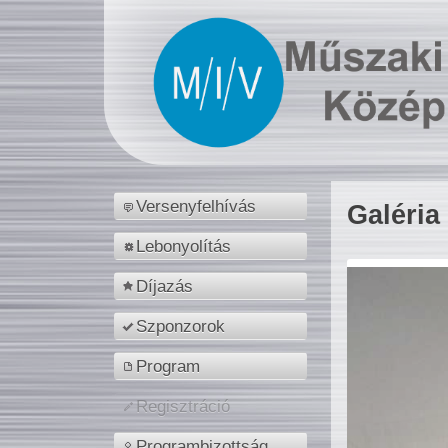
Versenyfelhívás
Galéria
Lebonyolítás
Díjazás
Szponzorok
Program
Regisztráció
Programbizottság