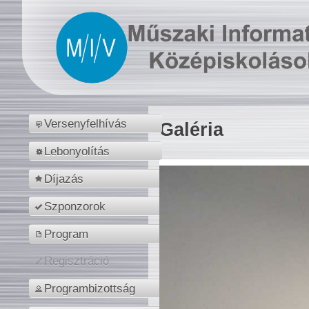
Versenyfelhívás
Galéria
Lebonyolítás
Díjazás
Szponzorok
Program
Regisztráció
Programbizottság