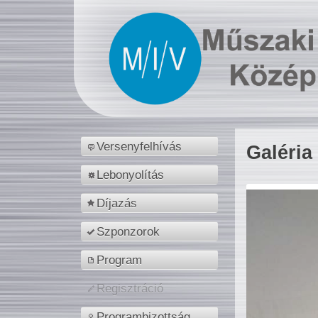
Versenyfelhívás
Galéria
Lebonyolítás
Díjazás
Szponzorok
Program
Regisztráció
Programbizottság