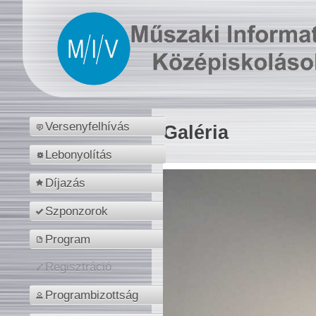
Versenyfelhívás
Galéria
Lebonyolítás
Díjazás
Szponzorok
Program
Regisztráció
Programbizottság