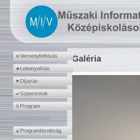
Versenyfelhívás
Galéria
Lebonyolítás
Díjazás
Szponzorok
Program
Regisztráció
Programbizottság