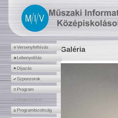
Versenyfelhívás
Galéria
Lebonyolítás
Díjazás
Szponzorok
Program
Regisztráció
Programbizottság