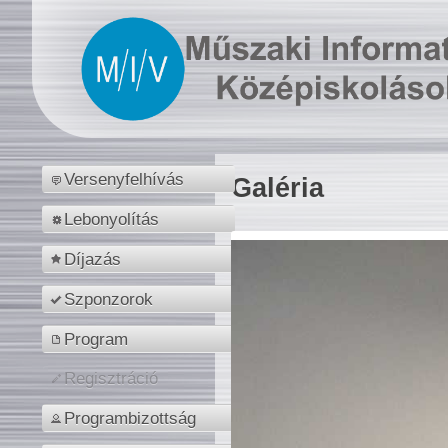
Versenyfelhívás
Galéria
Lebonyolítás
Díjazás
Szponzorok
Program
Regisztráció
Programbizottság