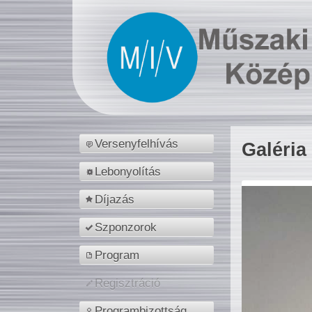
Versenyfelhívás
Galéria
Lebonyolítás
Díjazás
Szponzorok
Program
Regisztráció
Programbizottság