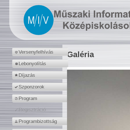
Versenyfelhívás
Galéria
Lebonyolítás
Díjazás
Szponzorok
Program
Regisztráció
Programbizottság