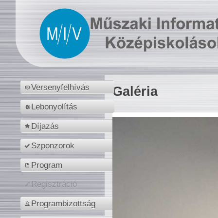
Versenyfelhívás
Galéria
Lebonyolítás
Díjazás
Szponzorok
Program
Regisztráció
Programbizottság