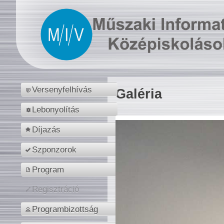
Versenyfelhívás
Galéria
Lebonyolítás
Díjazás
Szponzorok
Program
Regisztráció
Programbizottság