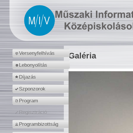
Versenyfelhívás
Galéria
Lebonyolítás
Díjazás
Szponzorok
Program
Regisztráció
Programbizottság